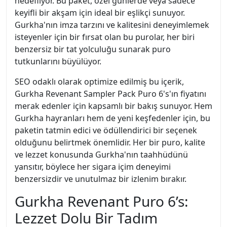
hedefliyor. Bu paket, özel günlerde veya sadece
keyifli bir akşam için ideal bir eşlikçi sunuyor.
Gurkha'nın imza tarzını ve kalitesini deneyimlemek
isteyenler için bir fırsat olan bu purolar, her biri
benzersiz bir tat yolculuğu sunarak puro
tutkunlarını büyülüyor.
SEO odaklı olarak optimize edilmiş bu içerik,
Gurkha Revenant Sampler Pack Puro 6's'ın fiyatını
merak edenler için kapsamlı bir bakış sunuyor. Hem
Gurkha hayranları hem de yeni keşfedenler için, bu
paketin tatmin edici ve ödüllendirici bir seçenek
olduğunu belirtmek önemlidir. Her bir puro, kalite
ve lezzet konusunda Gurkha'nın taahhüdünü
yansıtır, böylece her sigara içim deneyimi
benzersizdir ve unutulmaz bir izlenim bırakır.
Gurkha Revenant Puro 6’s:
Lezzet Dolu Bir Tadım