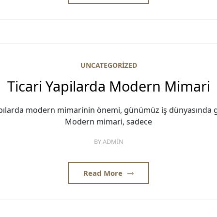
UNCATEGORIZED
Ticari Yapilarda Modern Mimari
apılarda modern mimarinin önemi, günümüz iş dünyasında gid
Modern mimari, sadece
BY
ADMIN
Read More