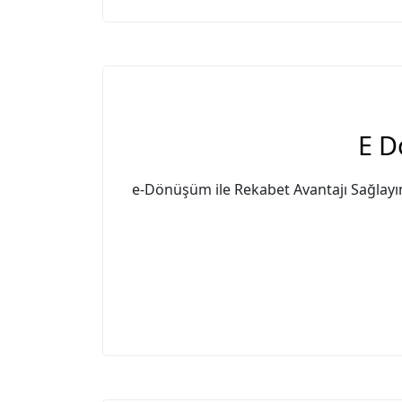
E D
e-Dönüşüm ile Rekabet Avantajı Sağlayın 