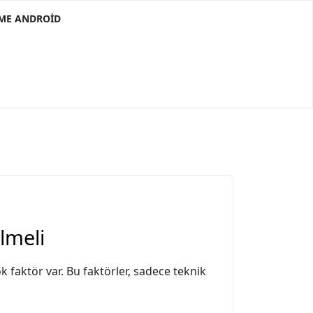
RME ANDROID
lmeli
 faktör var. Bu faktörler, sadece teknik