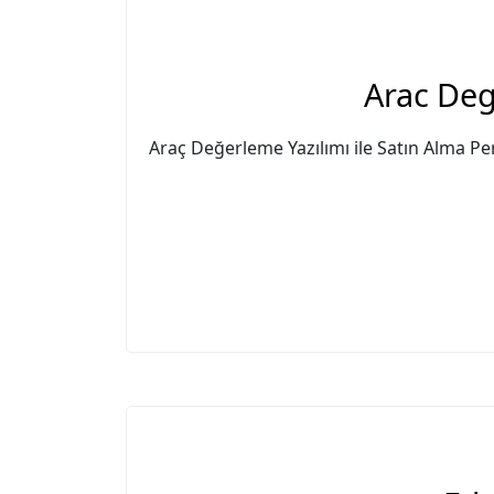
Arac Deg
Araç Değerleme Yazılımı ile Satın Alma Pe