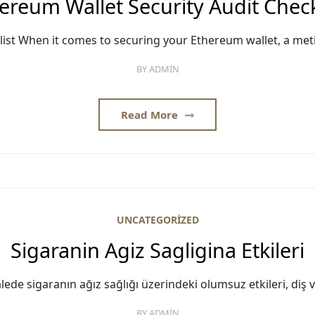
ereum Wallet Security Audit Check
ist When it comes to securing your Ethereum wallet, a meti
BY
ADMIN
Read More
UNCATEGORIZED
Sigaranin Agiz Sagligina Etkileri
ede sigaranın ağız sağlığı üzerindeki olumsuz etkileri, diş ve 
BY
ADMIN