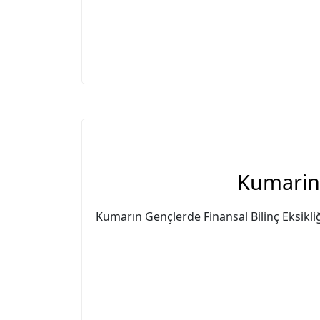
Kumarin 
Kumarın Gençlerde Finansal Bilinç Eksikli