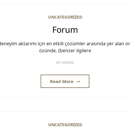
UNCATEGORIZED
Forum
neyim aktarımı için en etkili çözümler arasında yer alan ö
özünde, {benzer ilgilere
BY
ADMIN
Read More
UNCATEGORIZED