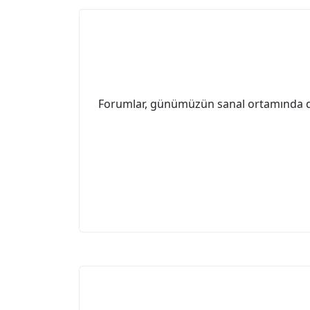
Forumlar, günümüzün sanal ortamında de