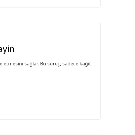
ayin
e etmesini sağlar. Bu süreç, sadece kağıt