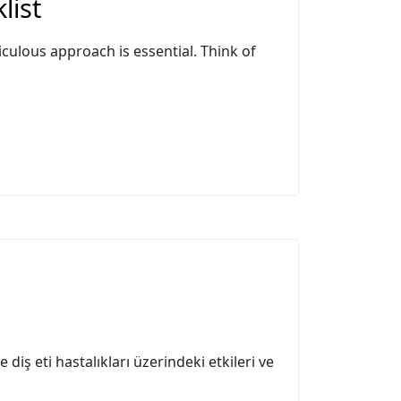
list
culous approach is essential. Think of
diş eti hastalıkları üzerindeki etkileri ve