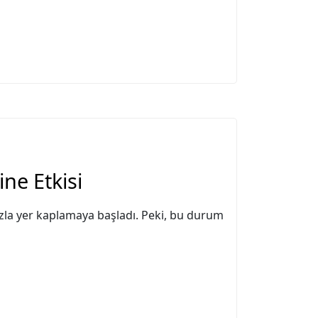
ne Etkisi
azla yer kaplamaya başladı. Peki, bu durum