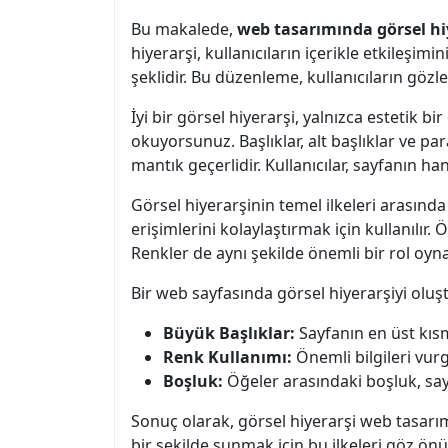
Bu makalede,
web tasarımında görsel hi
hiyerarşi, kullanıcıların içerikle etkileşim
şeklidir. Bu düzenleme, kullanıcıların gözle
İyi bir görsel hiyerarşi, yalnızca estetik
okuyorsunuz. Başlıklar, alt başlıklar ve p
mantık geçerlidir. Kullanıcılar, sayfanın 
Görsel hiyerarşinin temel ilkeleri arasınd
erişimlerini kolaylaştırmak için kullanılır
Renkler de aynı şekilde önemli bir rol oynar
Bir web sayfasında görsel hiyerarşiyi oluş
Büyük Başlıklar:
Sayfanın en üst kısm
Renk Kullanımı:
Önemli bilgileri vurg
Boşluk:
Öğeler arasındaki boşluk, sa
Sonuç olarak, görsel hiyerarşi web tasarımı
bir şekilde sunmak için bu ilkeleri göz ö