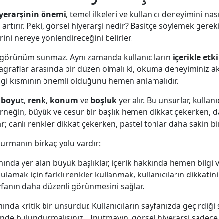
yerarşinin önemi
, temel ilkeleri ve kullanıcı deneyimini nasıl
ini artırır. Peki, görsel hiyerarşi nedir? Basitçe söylemek ge
rini nereye yönlendireceğini belirler.
 bir görünüm sunmaz. Aynı zamanda kullanıcıların
içerikle etk
aragraflar arasında bir düzen olmalı ki, okuma deneyiminiz a
hangi kısmının önemli olduğunu hemen anlamalıdır.
a
boyut
,
renk
,
konum
ve
boşluk
yer alır. Bu unsurlar, kullan
. Örneğin, büyük ve cesur bir başlık hemen dikkat çekerken, 
; canlı renkler dikkat çekerken, pastel tonlar daha sakin bir 
turmanın birkaç yolu vardır:
ında yer alan büyük başlıklar, içerik hakkında hemen bilgi ve
ulamak için farklı renkler kullanmak, kullanıcıların dikkatini 
yfanın daha düzenli görünmesini sağlar.
nda kritik bir unsurdur. Kullanıcıların sayfanızda geçirdiği sü
nünde bulundurmalısınız. Unutmayın, görsel hiyerarşi sadece