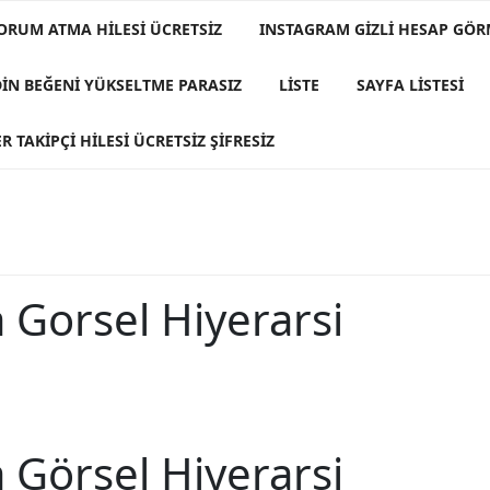
ORUM ATMA HILESI ÜCRETSIZ
INSTAGRAM GIZLI HESAP GÖ
DIN BEĞENI YÜKSELTME PARASIZ
LISTE
SAYFA LISTESI
R TAKIPÇI HILESI ÜCRETSIZ ŞIFRESIZ
Gorsel Hiyerarsi
Görsel Hiyerarşi