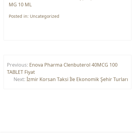
MG 10 ML
Posted in:
Uncategorized
Yazı
Previous:
Enova Pharma Clenbuterol 40MCG 100
gezinmesi
TABLET Fiyat
Next:
İzmir Korsan Taksi İle Ekonomik Şehir Turları