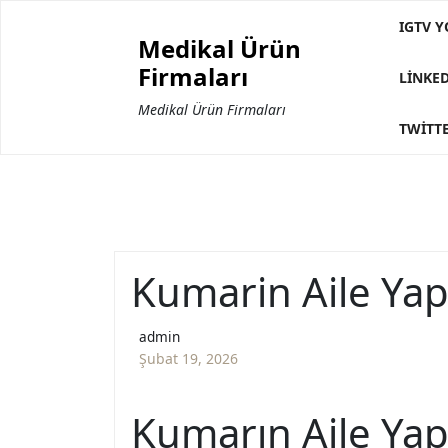
Skip
IGTV Y
to
Medikal Ürün
content
Firmaları
LINKE
Medikal Ürün Firmaları
TWITTE
Kumarin Aile Yap
admin
Şubat 19, 2026
Kumarın Aile Yap