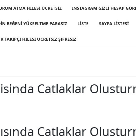
ORUM ATMA HILESI ÜCRETSIZ
INSTAGRAM GIZLI HESAP GÖ
DIN BEĞENI YÜKSELTME PARASIZ
LISTE
SAYFA LISTESI
R TAKIPÇI HILESI ÜCRETSIZ ŞIFRESIZ
isinda Catlaklar Olustur
ısında Çatlaklar Oluştur