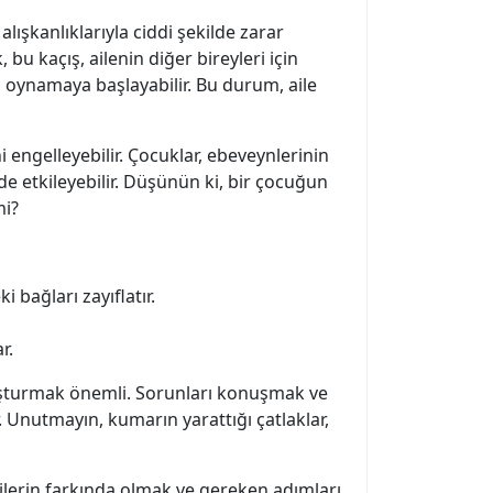
 alışkanlıklarıyla ciddi şekilde zarar
 bu kaçış, ailenin diğer bireyleri için
la oynamaya başlayabilir. Bu durum, aile
i engelleyebilir. Çocuklar, ebeveynlerinin
e etkileyebilir. Düşünün ki, bir çocuğun
mi?
i bağları zayıflatır.
r.
 oluşturmak önemli. Sorunları konuşmak ve
r. Unutmayın, kumarın yarattığı çatlaklar,
tkilerin farkında olmak ve gereken adımları