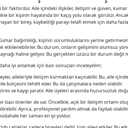
 bir faktördür. Aile içindeki ilişkiler, iletişim ve güven, kumar
ikle bir kişinin hayatında bir kaçış yolu olarak görülür. Ancak,
ayan bir birey, kaybettiği parayı telafi etmek için daha faz
Kumar bağımlılığı, kişinin sorumluluklarını yerine getirmesin
etkilenebilirler. Bu durum, onların gelişimini olumsuz yönd
k kaynağı haline geliyor. Bu gerçekten üzücü bir durum değil 
 daha iyi anlamak için bazı sonuçları inceleyelim:
r, aileleriyle iletişim kurmaktan kaçınabilir. Bu, aile içindek
le bütçesini tehdit eder. Bu da çatışmalara neden olabilir.
tres ve kaygı yaratır. Aile üyeleri arasında huzursuzluk doğa
ir bazı öneriler de var. Öncelikle, açık bir iletişim ortamı
irebilir. Ayrıca, profesyonel yardım almak da faydalı olabili
müdahale her zaman en iyi yoldur.
ığı çatlaklar, sadece bireyleri değil, tüm aileyi etkiler. Bu e