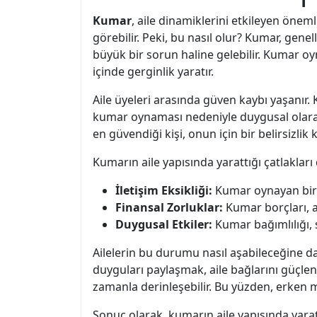
Kumar
, aile dinamiklerini etkileyen önemli
görebilir. Peki, bu nasıl olur? Kumar, genell
büyük bir sorun haline gelebilir. Kumar oyn
içinde gerginlik yaratır.
Aile üyeleri arasında güven kaybı yaşanır. 
kumar oynaması nedeniyle duygusal olarak 
en güvendiği kişi, onun için bir belirsizli
Kumarın aile yapısında yarattığı çatlakları
İletişim Eksikliği:
Kumar oynayan bireyle
Finansal Zorluklar:
Kumar borçları, ai
Duygusal Etkiler:
Kumar bağımlılığı, s
Ailelerin bu durumu nasıl aşabileceğine da
duyguları paylaşmak, aile bağlarını güçlend
zamanla derinleşebilir. Bu yüzden, erken 
Sonuç olarak, kumarın aile yapısında yaratt