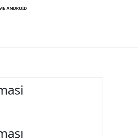
RME ANDROID
masi
ması