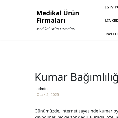
Skip
IGTV Y
to
Medikal Ürün
content
Firmaları
LINKE
Medikal Ürün Firmaları
TWITTE
Kumar Bağımlılığ
admin
Ocak 5, 2025
Günümüzde, internet sayesinde kumar oynama
kaybolmak hiç de zor değil. Burada, özelli