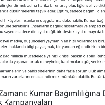
ilinçlendirmek adına harika birer araç olur. Eğlenceli ve dikka
anda düşünmelerini teşvik eder. Eğitim, sadece bağımlı olanlar
isel hikâyeler, insanların duygularına dokunabilir. Kumar bağı
önüne serebiliriz. İnsanların bağlılık hissetmesi ve empati k
bu sayede sadece dinleyici değil, bir destekleyici olmayı da 
Sosyal medya, düşünceleri yaymanın en hızlı yollarından biri. 
keleri hakkında bilgi paylaşmak, bir yandan eğlendirirken b
a
: Bağımlılıkla mücadelede yalnızlık hissi baskın olabilir. Re
larda yaşanan ortak deneyimler, katılımcılara güç verirken, y
arhanelerin ve bahis sitelerinin daha fazla sorumluluk alm
marın zararlarını en aza indirmek mümkün olabilir. Bu tür 
Zamanı: Kumar Bağımlılığına 
ık Kampanyaları