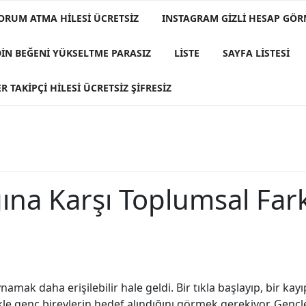
ORUM ATMA HILESI ÜCRETSIZ
INSTAGRAM GIZLI HESAP GÖ
DIN BEĞENI YÜKSELTME PARASIZ
LISTE
SAYFA LISTESI
R TAKIPÇI HILESI ÜCRETSIZ ŞIFRESIZ
ına Karşı Toplumsal Far
k daha erişilebilir hale geldi. Bir tıkla başlayıp, bir kay
kle genç bireylerin hedef alındığını görmek gerekiyor. Gençl