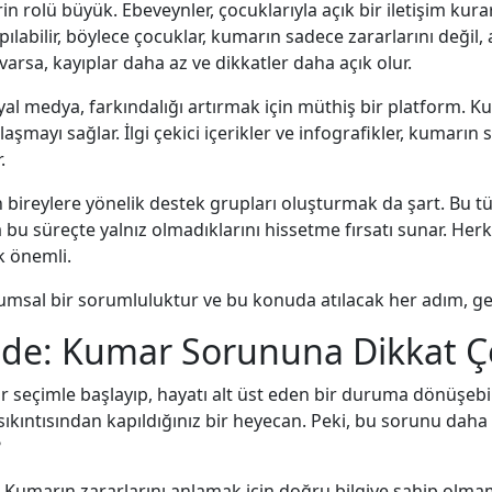
 rolü büyük. Ebeveynler, çocuklarıyla açık bir iletişim kur
pılabilir, böylece çocuklar, kumarın sadece zararlarını değil,
im varsa, kayıplar daha az ve dikkatler daha açık olur.
 medya, farkındalığı artırmak için müthiş bir platform. Ku
şmayı sağlar. İlgi çekici içerikler ve infografikler, kumarın
.
n bireylere yönelik destek grupları oluşturmak da şart. Bu tü
 bu süreçte yalnız olmadıklarını hissetme fırsatı sunar. Her
k önemli.
msal bir sorumluluktur ve bu konuda atılacak her adım, gele
nde: Kumar Sorununa Dikkat Çek
seçimle başlayıp, hayatı alt üst eden bir duruma dönüşebilir
an sıkıntısından kapıldığınız bir heyecan. Peki, bu sorunu d
?
: Kumarın zararlarını anlamak için doğru bilgiye sahip olma