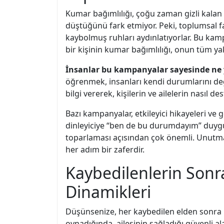
Kumar bağımlılığı, çoğu zaman gizli kalan
düştüğünü fark etmiyor. Peki, toplumsal far
kaybolmuş ruhları aydınlatıyorlar. Bu kampa
bir kişinin kumar bağımlılığı, onun tüm yakı
İnsanlar bu kampanyalar sayesinde ne 
öğrenmek, insanları kendi durumlarını değ
bilgi vererek, kişilerin ve ailelerin nasıl 
Bazı kampanyalar, etkileyici hikayeleri ve
dinleyiciye “ben de bu durumdayım” duygusu
toparlaması açısından çok önemli. Unutmam
her adım bir zaferdir.
Kaybedilenlerin Sonra
Dinamikleri
Düşünsenize, her kaybedilen elden sonra bi
oynadığında, ailesinin sağladığı güvenli al