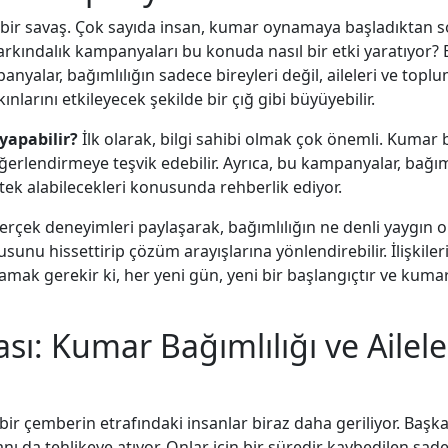
 bir savaş. Çok sayıda insan, kumar oynamaya başladıktan s
kındalık kampanyaları bu konuda nasıl bir etki yaratıyor? Bir
nyalar, bağımlılığın sadece bireyleri değil, aileleri ve topl
nlarını etkileyecek şekilde bir çığ gibi büyüyebilir.
yapabilir?
İlk olarak, bilgi sahibi olmak çok önemli. Kumar ba
erlendirmeye teşvik edebilir. Ayrıca, bu kampanyalar, bağı
destek alabilecekleri konusunda rehberlik ediyor.
 gerçek deneyimleri paylaşarak, bağımlılığın ne denli yaygın 
nu hissettirip çözüm arayışlarına yönlendirebilir. İlişkileri
ak gerekir ki, her yeni gün, yeni bir başlangıçtır ve kumar
sı: Kumar Bağımlılığı ve Ailel
r çemberin etrafındaki insanlar biraz daha geriliyor. Başka 
anı da tehlikeye atıyor. Onlar için bir süredir kaybedilen sa