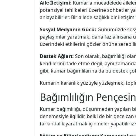
Aile İletişimi:
Kumarla mücadelede ailelerin
potansiyel tehlikeleri üzerine sohbetler ya
anlayabilirler. Bir ailede sağlıklı bir iletiş
Sosyal Medyanın Gücü:
Günümüzde sosyal
paylaşımlar yaratmak, daha fazla insana ula
üzerindeki etkilerini gözler önüne serebilir
Destek Ağları:
Son olarak, bağımlılığı ola
kendilerini ifade etme değil, aynı zamanda
gibi, kumar bağımlılarına da bu destek ço
Kumarın karanlık yüzüyle yüzleşmek, toplu
Bağımlılığın Pençesi
Kumar bağımlılığı, düşünmeden yapılan bir 
denemesiyle ilgilidir, belki de bir gece c
farkındalık yaratmak için neler yapabiliriz
Eğitim ve Bilinçlendirme Kampanyaları