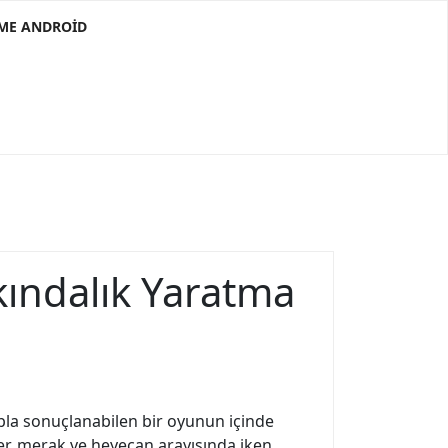
RME ANDROID
kındalık Yaratma
ıpla sonuçlanabilen bir oyunun içinde
er, merak ve heyecan arayışında iken,