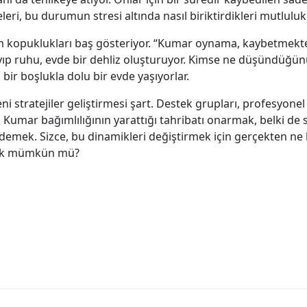
eri, bu durumun stresi altında nasıl biriktirdikleri mutluluk
şim kopuklukları baş gösteriyor. “Kumar oynama, kaybetmekt
p ruhu, evde bir dehliz oluşturuyor. Kimse ne düşündüğünü 
 bir boşlukla dolu bir evde yaşıyorlar.
ni stratejiler geliştirmesi şart. Destek grupları, profesyonel
umar bağımlılığının yarattığı tahribatı onarmak, belki de 
mek. Sizce, bu dinamikleri değiştirmek için gerçekten ne ka
mak mümkün mü?