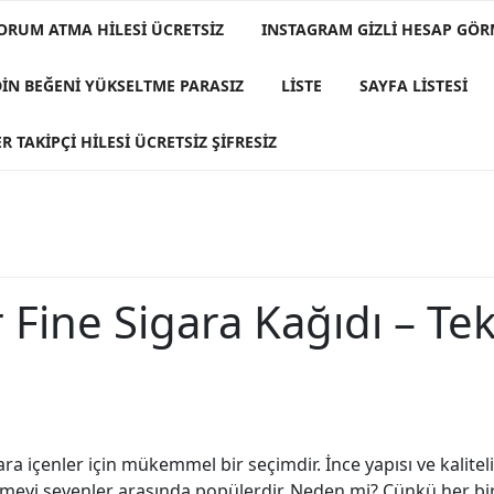
ORUM ATMA HILESI ÜCRETSIZ
INSTAGRAM GIZLI HESAP GÖ
DIN BEĞENI YÜKSELTME PARASIZ
LISTE
SAYFA LISTESI
R TAKIPÇI HILESI ÜCRETSIZ ŞIFRESIZ
 Fine Sigara Kağıdı – Tek
gara içenler için mükemmel bir seçimdir. İnce yapısı ve kaliteli
çmeyi sevenler arasında popülerdir. Neden mi? Çünkü her bir s