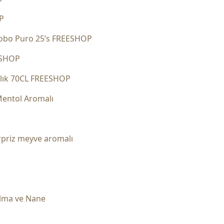
P
Tobo Puro 25’s FREESHOP
ESHOP
llık 70CL FREESHOP
Mentol Aromalı
l
rpriz meyve aromalı
 Elma ve Nane