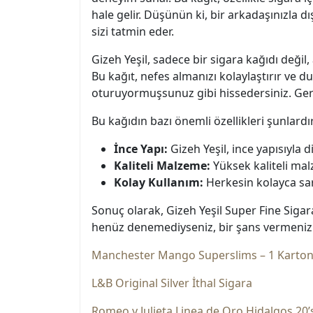
hale gelir. Düşünün ki, bir arkadaşınızla 
sizi tatmin eder.
Gizeh Yeşil, sadece bir sigara kağıdı değil
Bu kağıt, nefes almanızı kolaylaştırır ve 
oturuyormuşsunuz gibi hissedersiniz. Gerç
Bu kağıdın bazı önemli özellikleri şunlardır
İnce Yapı:
Gizeh Yeşil, ince yapısıyla d
Kaliteli Malzeme:
Yüksek kaliteli mal
Kolay Kullanım:
Herkesin kolayca sara
Sonuç olarak, Gizeh Yeşil Super Fine Sigara
henüz denemediyseniz, bir şans vermenizi 
Manchester Mango Superslims – 1 Karto
L&B Original Silver İthal Sigara
Romeo y Julieta Linea de Oro Hidalgos 20’