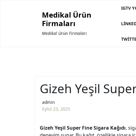
Skip
IGTV Y
to
Medikal Ürün
content
Firmaları
LINKE
Medikal Ürün Firmaları
TWITTE
Gizeh Yeşil Super
admin
Eylül 23, 2025
Gizeh Yeşil Super Fine Sigara Kağıdı
, si
deneyim sunar. Bu kağıt, özellikle sigara i