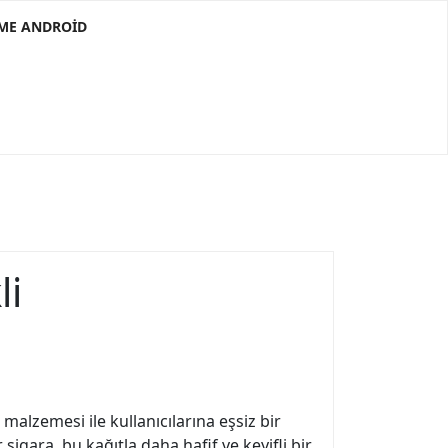
RME ANDROID
li
 malzemesi ile kullanıcılarına eşsiz bir
igara, bu kağıtla daha hafif ve keyifli bir