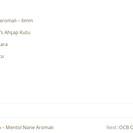
n aromalı – 6mm
’s Ahşap Kutu
gara
tu
a – Mentol Nane Aromalı
Next:
OCB O