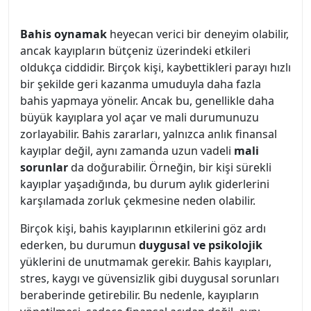
Bahis oynamak
heyecan verici bir deneyim olabilir,
ancak kayıpların bütçeniz üzerindeki etkileri
oldukça ciddidir. Birçok kişi, kaybettikleri parayı hızlı
bir şekilde geri kazanma umuduyla daha fazla
bahis yapmaya yönelir. Ancak bu, genellikle daha
büyük kayıplara yol açar ve mali durumunuzu
zorlayabilir. Bahis zararları, yalnızca anlık finansal
kayıplar değil, aynı zamanda uzun vadeli
mali
sorunlar
da doğurabilir. Örneğin, bir kişi sürekli
kayıplar yaşadığında, bu durum aylık giderlerini
karşılamada zorluk çekmesine neden olabilir.
Birçok kişi, bahis kayıplarının etkilerini göz ardı
ederken, bu durumun
duygusal ve psikolojik
yüklerini de unutmamak gerekir. Bahis kayıpları,
stres, kaygı ve güvensizlik gibi duygusal sorunları
beraberinde getirebilir. Bu nedenle, kayıpların