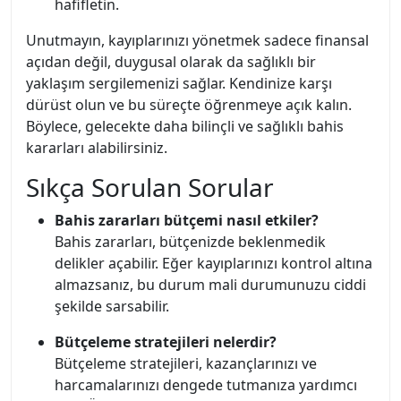
hafifletin.
Unutmayın, kayıplarınızı yönetmek sadece finansal
açıdan değil, duygusal olarak da sağlıklı bir
yaklaşım sergilemenizi sağlar. Kendinize karşı
dürüst olun ve bu süreçte öğrenmeye açık kalın.
Böylece, gelecekte daha bilinçli ve sağlıklı bahis
kararları alabilirsiniz.
Sıkça Sorulan Sorular
Bahis zararları bütçemi nasıl etkiler?
Bahis zararları, bütçenizde beklenmedik
delikler açabilir. Eğer kayıplarınızı kontrol altına
almazsanız, bu durum mali durumunuzu ciddi
şekilde sarsabilir.
Bütçeleme stratejileri nelerdir?
Bütçeleme stratejileri, kazançlarınızı ve
harcamalarınızı dengede tutmanıza yardımcı