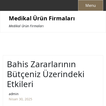
Skip
Menu
to
content
Medikal Ürün Firmaları
Medikal Ürün Firmaları
Bahis Zararlarının
Bütçeniz Üzerindeki
Etkileri
admin
Nisan 30, 2025