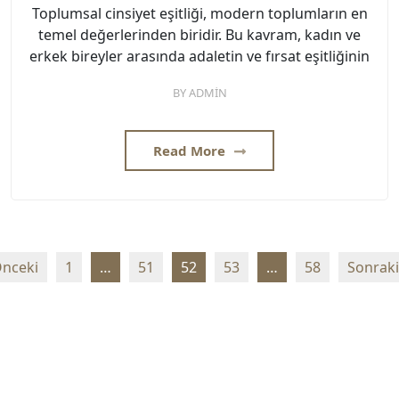
Toplumsal cinsiyet eşitliği, modern toplumların en
temel değerlerinden biridir. Bu kavram, kadın ve
erkek bireyler arasında adaletin ve fırsat eşitliğinin
BY
ADMIN
Read More
Yazı
nceki
1
…
51
52
53
…
58
Sonraki
sayfalaması