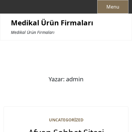
Skip
Menu
to
content
Medikal Ürün Firmaları
Medikal Ürün Firmaları
Yazar:
admin
UNCATEGORIZED