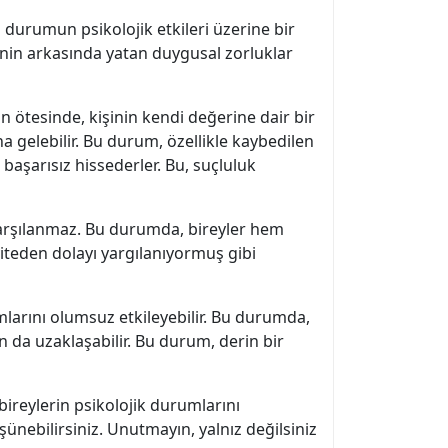
 durumun psikolojik etkileri üzerine bir
itenin arkasında yatan duygusal zorluklar
n ötesinde, kişinin kendi değerine dair bir
 gelebilir. Bu durum, özellikle kaybedilen
 başarısız hissederler. Bu, suçluluk
arşılanmaz. Bu durumda, bireyler hem
viteden dolayı yargılanıyormuş gibi
mlarını olumsuz etkileyebilir. Bu durumda,
 da uzaklaşabilir. Bu durum, derin bir
bireylerin psikolojik durumlarını
ünebilirsiniz. Unutmayın, yalnız değilsiniz