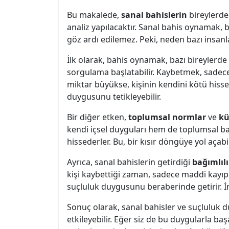
Bu makalede,
sanal bahislerin
bireylerde
analiz yapılacaktır. Sanal bahis oynamak, bi
göz ardı edilemez. Peki, neden bazı insan
İlk olarak, bahis oynamak, bazı bireylerde
sorgulama başlatabilir. Kaybetmek, sadec
miktar büyükse, kişinin kendini kötü hisset
duygusunu tetikleyebilir.
Bir diğer etken,
toplumsal normlar
ve
kü
kendi içsel duyguları hem de toplumsal bas
hissederler. Bu, bir kısır döngüye yol açabi
Ayrıca, sanal bahislerin getirdiği
bağımlılı
kişi kaybettiği zaman, sadece maddi kayıp
suçluluk duygusunu beraberinde getirir. İ
Sonuç olarak, sanal bahisler ve suçluluk du
etkileyebilir. Eğer siz de bu duygularla b